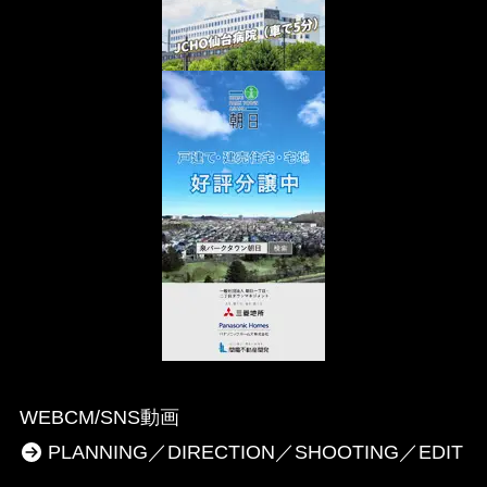
WEBCM/SNS動画
PLANNING／DIRECTION／SHOOTING／EDIT