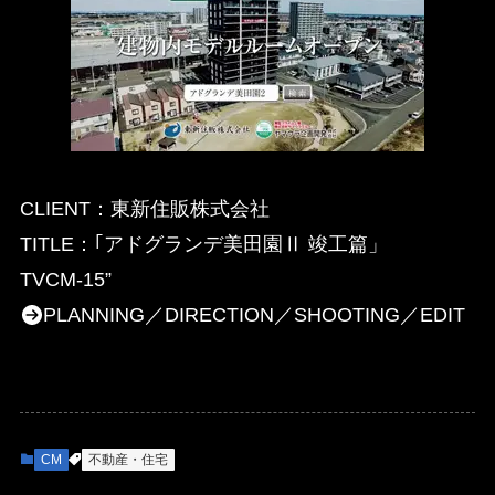
CLIENT：東新住販株式会社
TITLE：｢アドグランデ美田園Ⅱ 竣工篇」
TVCM-15”
PLANNING／DIRECTION／SHOOTING／EDIT
CM
不動産・住宅