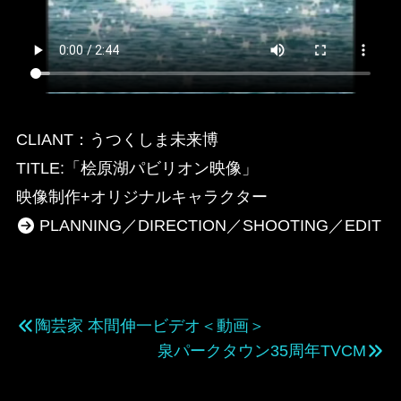
CLIANT：うつくしま未来博
TITLE:「桧原湖パビリオン映像」
映像制作+オリジナルキャラクター
PLANNING／DIRECTION／SHOOTING／EDIT
陶芸家 本間伸一ビデオ＜動画＞
泉パークタウン35周年TVCM